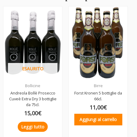
ESAURITO
Bollicine
Birre
Andreola Bollè Prosecco
Forst Kronen 5 bottiglie da
Cuveè Extra Dry 3 bottiglie
66cl.
da 75cl.
11,00
€
15,00
€
Aggiungi al carrello
Leggi tutto