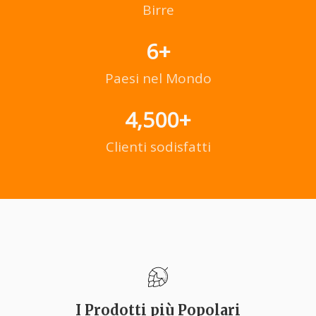
Birre
6
+
Paesi nel Mondo
4,500
+
Clienti sodisfatti
I Prodotti più Popolari