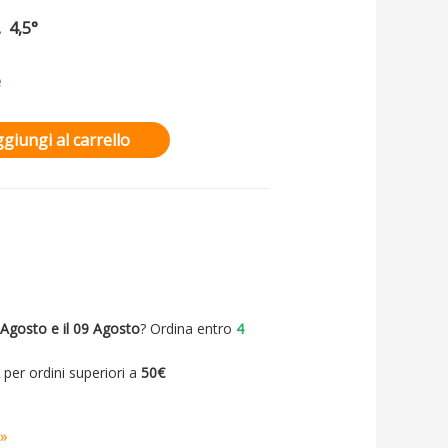
. 4,5°
e
giungi al carrello
 Agosto e il 09 Agosto
? Ordina entro
4
A
per ordini superiori a
50€
 »