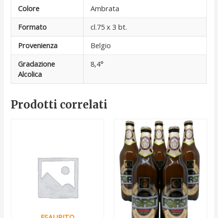
Colore
Ambrata
Formato
cl.75 x 3 bt.
Provenienza
Belgio
Gradazione
8,4°
Alcolica
Prodotti correlati
ESAURITO