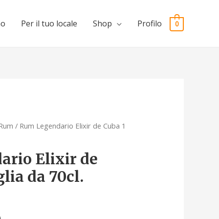
mo
Per il tuo locale
Shop
Profilo
0
Rum
/ Rum Legendario Elixir de Cuba 1
rio Elixir de
glia da 70cl.
A