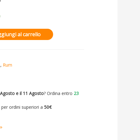
e
giungi al carrello
i
,
Rum
 Agosto e il 11 Agosto
? Ordina entro
23
A
per ordini superiori a
50€
 »