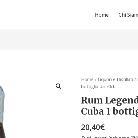
Home
Chi Sia
Home
/
Liquori e Distillati
/
bottiglia da 70cl.
Rum Legenda
Cuba 1 botti
20,40
€
Tutti i prezzi includono l'IV