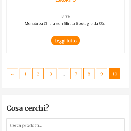
Birre
Menabrea Chiara non filtrata 6 bottiglie da 33cl.
Leggi tutto
←
1
2
3
…
7
8
9
10
Cosa cerchi?